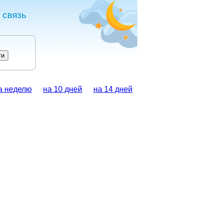
 связь
а неделю
на 10 дней
на 14 дней