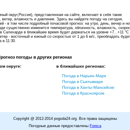
ый округ,Россия), представленная на сайте, включает в себя такие
, ветер, влажность и давление. Здесь вы найдете погоду на сегодня,
ей - в том числе подробный почасовой прогноз: на утро, день, вечер и н
рде существенно изменится температура, облачность, влажность, скоро
 в Салехарде в ближайшее время будет держаться на уровне +7...+11 °C
етер - восточный и южный со скоростью от 1 до 6 м/с, преобладать буде
 в 11:30.
рогноз погоды в других регионах
ом округе:
в ближайших регионах:
Погода в Нарьян-Маре
Погода в Сыктывкаре
Погода в Ханты-Мансийске
Погода в Красноярске
Copyright @ 2012-2014 pogoda24.org. Все права защищены
Погодные данные предоставлены
Foreca