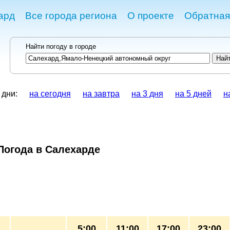
ард
Все города региона
О проекте
Обратная
Найти погоду в городе
 дни:
на сегодня
на завтра
на 3 дня
на 5 дней
н
Погода в Салехарде
5:00
11:00
17:00
23:00