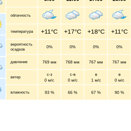
облачность
+11°C
+17°C
+18°C
+11°C
температура
вероятность
0%
0%
0%
0%
осадков
давление
769 мм
768 мм
767 мм
767 мм
с-з
с-в
в
в
ветер
0 м/c
0 м/c
1 м/c
0 м/c
влажность
93 %
66 %
67 %
90 %