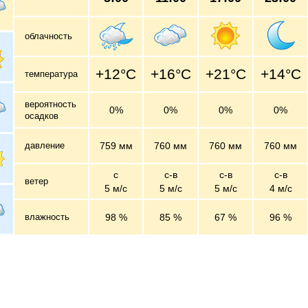
облачность
+12°C
+16°C
+21°C
+14°C
температура
вероятность
0%
0%
0%
0%
осадков
давление
759 мм
760 мм
760 мм
760 мм
с
с-в
с-в
с-в
ветер
5 м/c
5 м/c
5 м/c
4 м/c
влажность
98 %
85 %
67 %
96 %