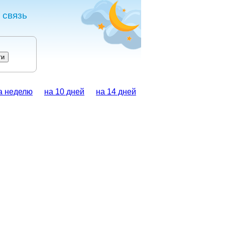
 связь
а неделю
на 10 дней
на 14 дней