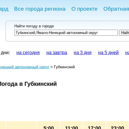
ард
Все города региона
О проекте
Обратная
Найти погоду в городе
 дни:
на сегодня
на завтра
на 3 дня
на 5 дней
н
нецкий автономный округ
> Губкинский
Погода в Губкинский
5:00
11:00
17:00
23:00