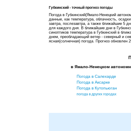
Губкинский - точный прогноз погоды
Погода в Губкинский(Ямало-Ненецкий автоном
данные, как температура, облачность, осадки
завтра, послезавтра, а также ближайшие 5 дн
для каждого дня. В ближайшие дни в Губкинс
синоптиков температура в Губкинский в ближа
днем, преобладающий ветер - северный и сев
ясная(солнечная) погода. Прогноз обновлен 20
П
в Ямало-Ненецком автономн
Погода в Салехарде
Погода в Аксарке
Погода в Кутопьюган
погода в других городах